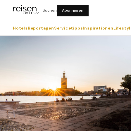
Suchen
Abonnieren
Hotels
Reportagen
Servicetipps
Inspirationen
Lifestyl