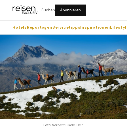
Suchen
Abonnieren
Hotels
Reportagen
Servicetipps
Inspirationen
Lifestyl
Foto: Norbert Eisele-Hein