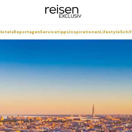
Hotels
Reportagen
Servicetipps
Inspirationen
Lifestyle
Schif