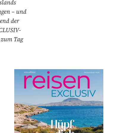
slands
ngen – und
rend der
XCLUSIV-
t zum Tag