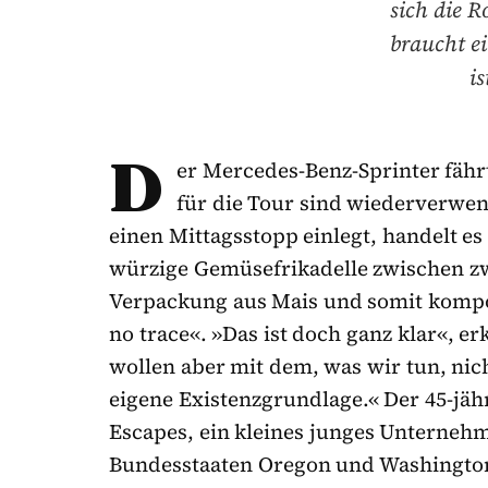
sich die 
braucht e
i
D
er Mercedes-Benz-Sprinter fährt
für die Tour sind wiederverwe
einen Mittagsstopp einlegt, handelt es
würzige Gemüsefrikadelle zwischen zw
Verpackung aus Mais und somit kompost
no trace«. »Das ist doch ganz klar«, e
wollen aber mit dem, was wir tun, nich
eigene Existenzgrundlage.« Der 45-jähr
Escapes, ein kleines junges Unterneh
Bundesstaaten Oregon und Washingto