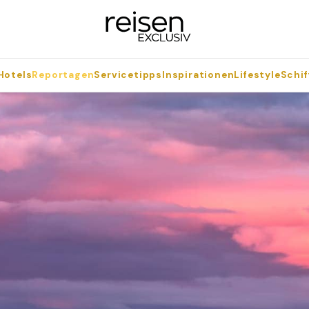
Hotels
Reportagen
Servicetipps
Inspirationen
Lifestyle
Schif