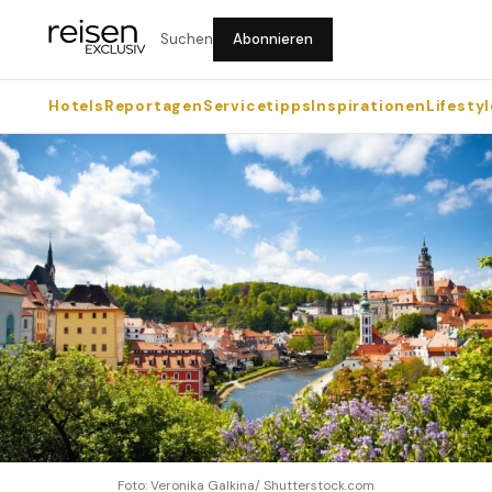
Suchen
Abonnieren
Hotels
Reportagen
Servicetipps
Inspirationen
Lifestyl
Foto: Veronika Galkina/ Shutterstock.com