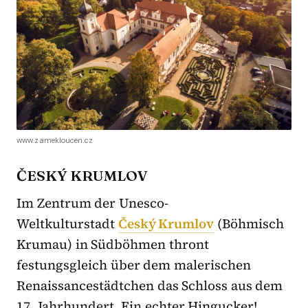
www.zamekloucen.cz
ČESKÝ KRUMLOV
Im Zentrum der Unesco-
Weltkulturstadt
Český Krumlov
(Böhmisch
Krumau) in Südböhmen thront
festungsgleich über dem malerischen
Renaissancestädtchen das Schloss aus dem
17. Jahrhundert. Ein echter Hingucker!