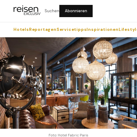
Suchen
Abonnieren
Hotels
Reportagen
Servicetipps
Inspirationen
Lifestyl
Foto: Hotel Fabric Paris