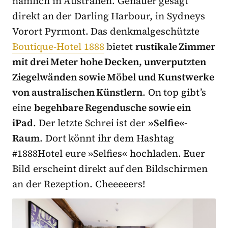
nämlich in Australien. Genauer gesagt
direkt an der Darling Harbour, in Sydneys
Vorort Pyrmont. Das denkmalgeschützte
Boutique-Hotel 1888
bietet
rustikale Zimmer
mit drei Meter hohe Decken, unverputzten
Ziegelwänden sowie Möbel und Kunstwerke
von australischen Künstlern
. On top gibt’s
eine
begehbare Regendusche sowie ein
iPad
. Der letzte Schrei ist der
»Selfie«-
Raum
. Dort könnt ihr dem Hashtag
#1888Hotel eure »Selfies« hochladen. Euer
Bild erscheint direkt auf den Bildschirmen
an der Rezeption. Cheeeeers!