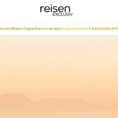
Hotels
Reportagen
Servicetipps
Inspirationen
Lifestyle
Schif