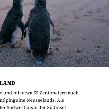
ELAND
ne und mit etwa 55 Zentimetern auch
andpinguine Neuseelands. Als
der Südwestküste der Südinsel