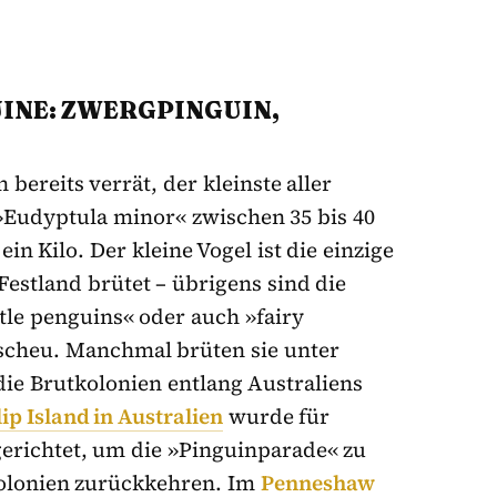
UINE: ZWERGPINGUIN,
bereits verrät, der kleinste aller
»Eudyptula minor« zwischen 35 bis 40
n Kilo. Der kleine Vogel ist die einzige
Festland brütet – übrigens sind die
ttle penguins« oder auch »fairy
scheu. Manchmal brüten sie unter
ie Brutkolonien entlang Australiens
lip Island in Australien
wurde für
gerichtet, um die »Pinguinparade« zu
Kolonien zurückkehren. Im
Penneshaw