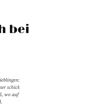
h bei
ieblingen:
er schick
ß, wo auf
d.