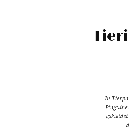
Tier
In Tierpa
Pinguine
gekleide
d