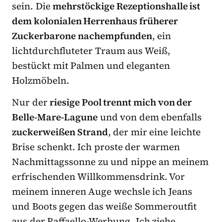
sein. Die
mehrstöckige Rezeptionshalle ist
dem kolonialen Herrenhaus früherer
Zuckerbarone nachempfunden
, ein
lichtdurchfluteter Traum aus Weiß,
bestückt mit Palmen und eleganten
Holzmöbeln.
Nur der
riesige Pool trennt mich von der
Belle-Mare-Lagune
und von dem ebenfalls
zuckerweißen Strand
, der mir eine leichte
Brise schenkt. Ich proste der warmen
Nachmittagssonne zu und nippe an meinem
erfrischenden Willkommensdrink. Vor
meinem inneren Auge wechsle ich Jeans
und Boots gegen das weiße Sommeroutfit
aus der Raffaello-Werbung. Ich ziehe