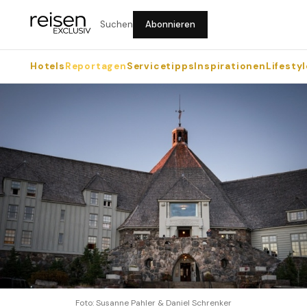
Suchen
Abonnieren
Hotels
Reportagen
Servicetipps
Inspirationen
Lifestyl
Foto: Susanne Pahler & Daniel Schrenker