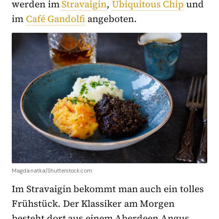
werden im
Stravaigin
,
Ubiquitous Chip
und
im
Café Gandolfi
angeboten.
Magdanatka/Shutterstock.com
Im Stravaigin bekommt man auch ein tolles
Frühstück. Der Klassiker am Morgen
besteht dort aus einem Aberdeen Angus