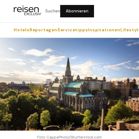
Suchen
Abonnieren
Hotels
Reportagen
Servicetipps
Inspirationen
Lifestyl
Foto: CappaPhoto/Shutterstock.com