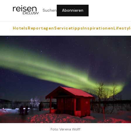
Suchen
Abonnieren
Hotels
Reportagen
Servicetipps
Inspirationen
Lifestyl
Foto: Verena Wolff