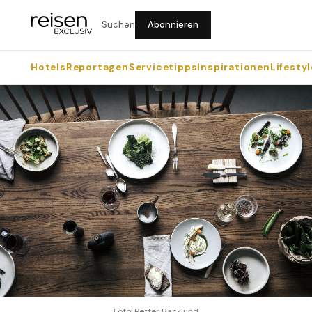
Suchen
Abonnieren
Hotels
Reportagen
Servicetipps
Inspirationen
Lifestyl
Foto: Petter Bäcklund