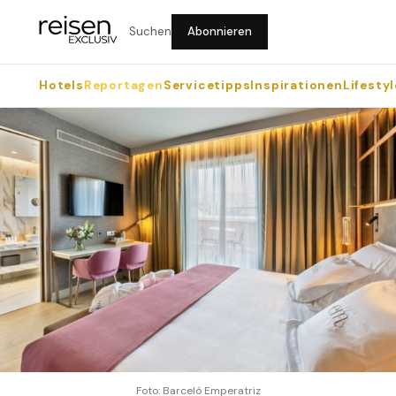
Suchen
Abonnieren
Hotels
Reportagen
Servicetipps
Inspirationen
Lifestyl
Foto: Barceló Emperatriz