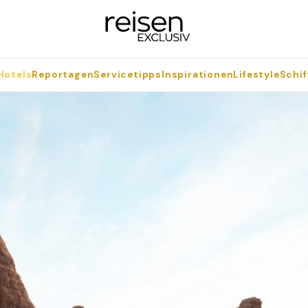
Hotels
Reportagen
Servicetipps
Inspirationen
Lifestyle
Schif