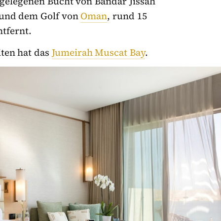
gelegenen Bucht von Bandar Jissah
 und dem Golf von
Oman
, rund 15
tfernt.
ten hat das
Jumeirah Muscat Bay
.