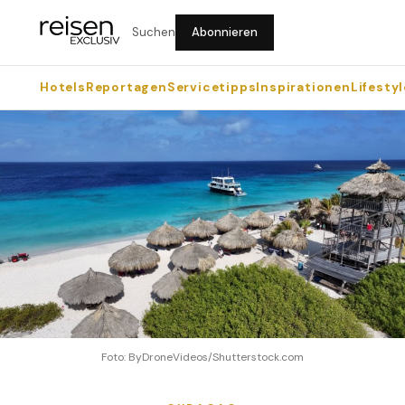
Suchen
Abonnieren
Hotels
Reportagen
Servicetipps
Inspirationen
Lifestyl
Foto: ByDroneVideos/Shutterstock.com