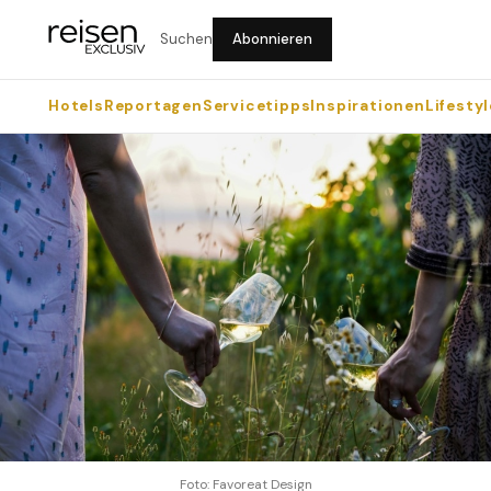
Suchen
Abonnieren
Hotels
Reportagen
Servicetipps
Inspirationen
Lifestyl
Foto: Favoreat Design