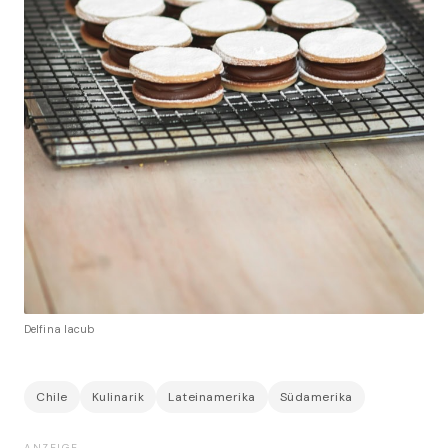
Delfina Iacub
Chile
Kulinarik
Lateinamerika
Südamerika
ANZEIGE