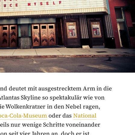
 und deutet mit ausgestrecktem Arm in die
tlantas Skyline so spektakulär wie von
 die Wolkenkratzer in den Nebel ragen,
oca-Cola-Museum
oder das
National
eils nur wenige Schritte voneinander
on seit vier Jahren an, doch er ist