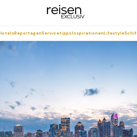
Hotels
Reportagen
Servicetipps
Inspirationen
Lifestyle
Schif