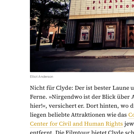
Elliot Anderson
Nicht für Clyde: Der ist bester Laune
Ferne. »Nirgendwo ist der Blick über A
hier!«, versichert er. Dort hinten, wo
liegen beliebte Attraktionen wie das
C
Center for Civil and Human Rights
jew
entfernt. Die Filmtour bietet Clyde sch