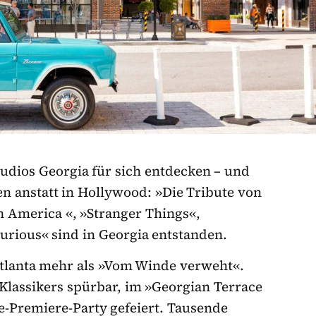
dios Georgia für sich entdecken – und
en anstatt in Hollywood: »Die Tribute von
 America «, »Stranger Things«,
urious« sind in Georgia entstanden.
Atlanta mehr als »Vom Winde verweht«.
 Klassikers spürbar, im »Georgian Terrace
e-Premiere-Party gefeiert. Tausende