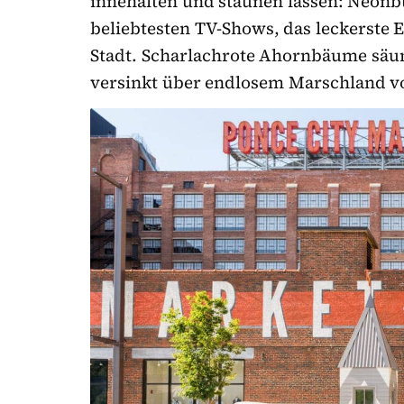
innehalten und staunen lassen: Neon
beliebtesten TV-Shows, das leckerste E
Stadt. Scharlachrote Ahornbäume säu
versinkt über endlosem Marschland v