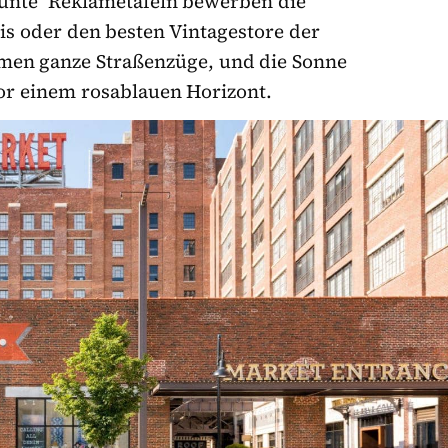
bunte Reklametafeln bewerben die
is oder den besten Vintagestore der
men ganze Straßenzüge, und die Sonne
or einem rosablauen Horizont.