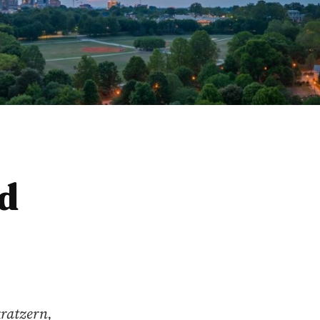
d
ratzern,