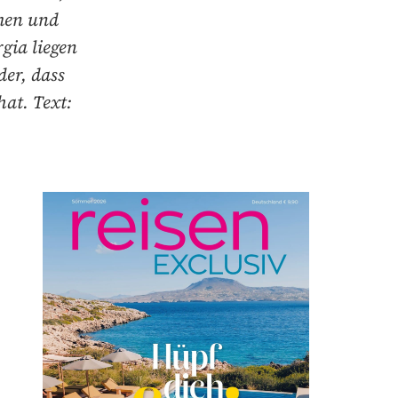
men und
gia liegen
er, dass
at. Text: