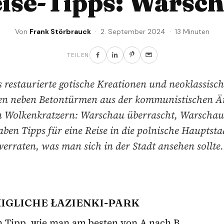
ise-Tipps: Warsc
Von
Frank Störbrauck
· 2. September 2024 · 13 Minuten
TEILEN
 restaurierte gotische Kreationen und neoklassisch
en neben Betontürmen aus der kommunistischen Ä
 Wolkenkratzern: Warschau überrascht, Warschau 
ben Tipps für eine Reise in die polnische Hauptst
verraten, was man sich in der Stadt ansehen sollte
IGLICHE ŁAZIENKI-PARK
n Tipp, wie man am besten von A nach B