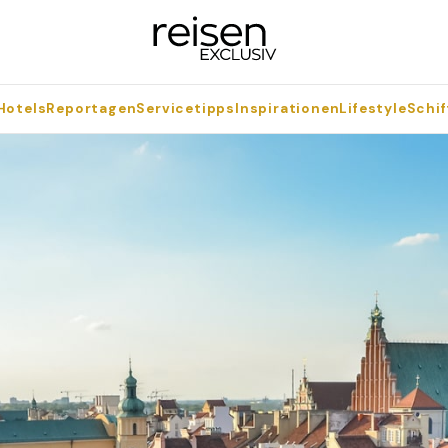
Hotels
Reportagen
Servicetipps
Inspirationen
Lifestyle
Schif