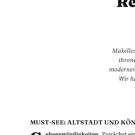
Re
Makellos
thron
modernen
Wir ha
MUST-SEE: ALTSTADT UND KÖN
ehenswürdigkeiten.
Zunächst ei