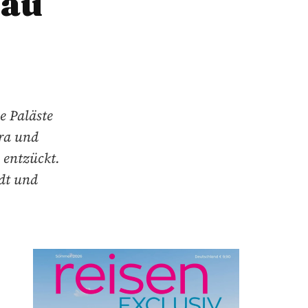
hau
e Paläste
ra und
entzückt.
adt und
.