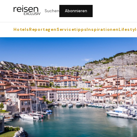
Suchen
Abonnieren
Hotels
Reportagen
Servicetipps
Inspirationen
Lifestyl