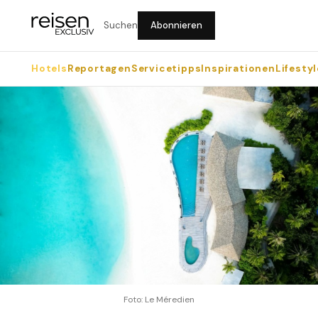
Suchen
Abonnieren
Hotels
Reportagen
Servicetipps
Inspirationen
Lifestyl
Foto: Le Méredien