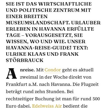
IE IST DAS WIRTSCHAFTLICHE U
ND POLITISCHE ZENTRUM MIT E
INER BREITEN M
USEUMSLANDSCHAFT. URLAUBER E
RLEBEN IN HAVANNA ERFÜLLTE T
AGE – VORAUSGESETZT, SIE W
ISSEN, WO UND WIE. UNSER H
AVANNA-REISE-GUIDE! TEXT: U
LRIKE KLAAS UND FRANK S
TÖRBRAUCK
A
nreise.
Mit
Condor
geht es aktuell
zweimal in der Woche direkt von
Frankfurt a.M. nach Havanna. Die Flugzeit
beträgt rund zehn Stunden. Bei
rechtzeitiger Buchung ist man für rund 500
Euro dabei.
Edelweiss Air
bedient die