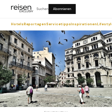
Suchen
Abonnieren
Hotels
Reportagen
Servicetipps
Inspirationen
Lifestyl