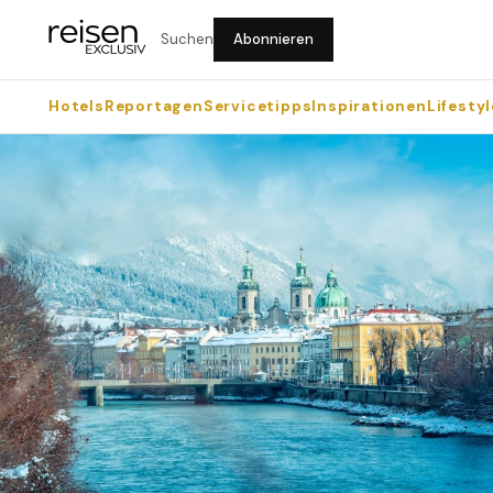
Suchen
Abonnieren
Hotels
Reportagen
Servicetipps
Inspirationen
Lifestyl