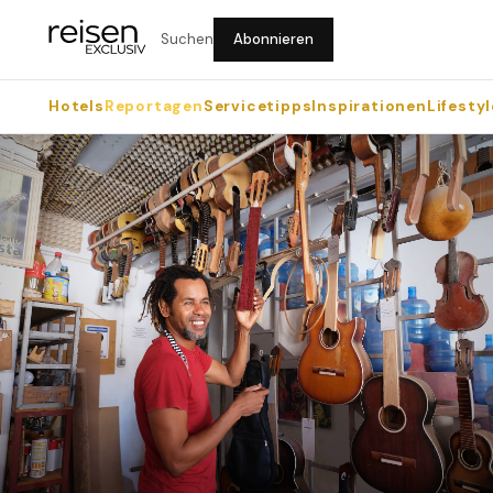
Suchen
Abonnieren
Hotels
Reportagen
Servicetipps
Inspirationen
Lifestyl