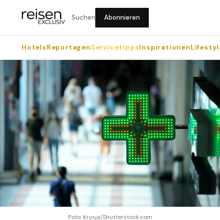
Suchen
Abonnieren
Hotels
Reportagen
Servicetipps
Inspirationen
Lifestyl
Foto: Krysja/Shutterstock.com