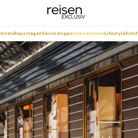
Hotels
Reportagen
Servicetipps
Inspirationen
Lifestyle
Schif