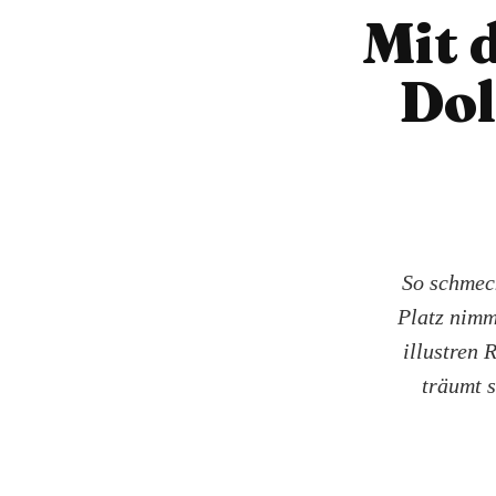
Mit 
Dol
So schmeck
Platz nimm
illustren 
träumt s