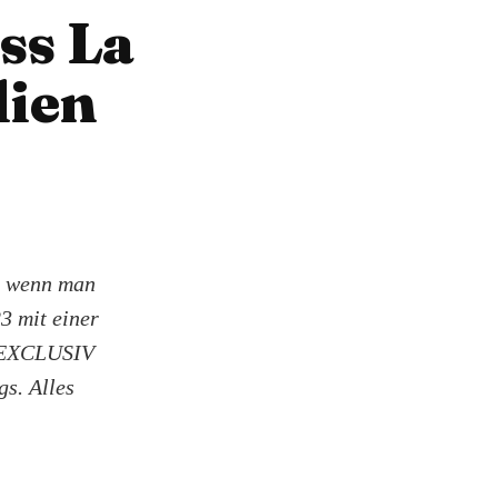
ss La
lien
n, wenn man
3 mit einer
en EXCLUSIV
gs. Alles