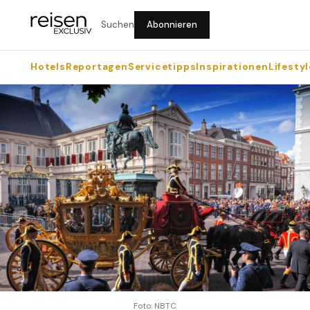
Suchen
Abonnieren
Hotels
Reportagen
Servicetipps
Inspirationen
Lifestyl
Foto: NBTC