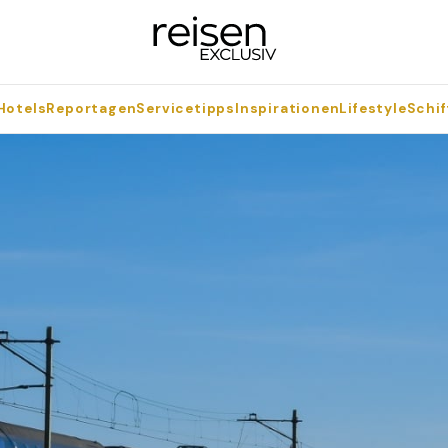
Hotels
Reportagen
Servicetipps
Inspirationen
Lifestyle
Schif