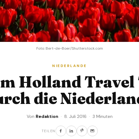
Foto: Bert-de-Boer/Shutterstock.com
NIEDERLANDE
em Holland Travel 
urch die Niederlan
Von
Redaktion
· 8. Juli 2016 · 3 Minuten
TEILEN