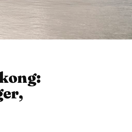
kong:
ger,