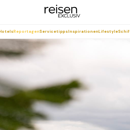
Hotels
Reportagen
Servicetipps
Inspirationen
Lifestyle
Schif