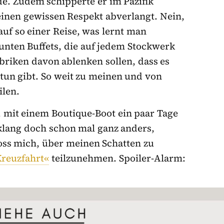
de. Zudem schipperte er im Pazifik
inen gewissen Respekt abverlangt. Nein,
uf so einer Reise, was lernt man
unten Buffets, die auf jedem Stockwerk
iken davon ablenken sollen, dass es
tun gibt. So weit zu meinen und von
ilen.
, mit einem Boutique-Boot ein paar Tage
klang doch schon mal ganz anders,
oss mich, über meinen Schatten zu
Kreuzfahrt«
teilzunehmen. Spoiler-Alarm: