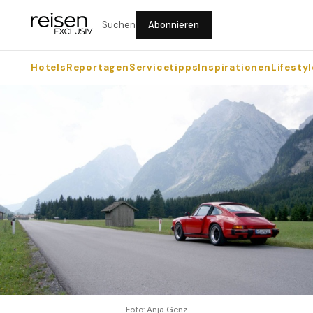
Suchen
Abonnieren
Hotels
Reportagen
Servicetipps
Inspirationen
Lifestyl
Foto: Anja Genz