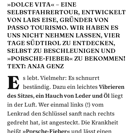
OLCE VITA« – EINE SE
LBSTFAHRERTOUR, ENTWICKELT VO
N LARS EISE, GRÜNDER VON PA
SSO TOURISMO. WIR HABEN ES UN
S NICHT NEHMEN LASSEN, VIER TA
GE SÜDTIROL ZU ENTDECKEN, SE
LBST ZU BESCHLEUNIGEN UND »P
ORSCHE-FIEBER« ZU BEKOMMEN! TE
XT: ANJA GENZ
E
s lebt. Vielmehr: Es schnurrt
beständig. Dazu ein leichtes
Vibrieren
des Sitzes, ein Hauch von Leder und Öl
liegt
in der Luft. Wer einmal links (!) vom
Lenkrad den Schlüssel sanft nach rechts
gedreht hat, ist angesteckt. Die Krankheit
heißt
»Porsche-Fieber«
und lässt einen