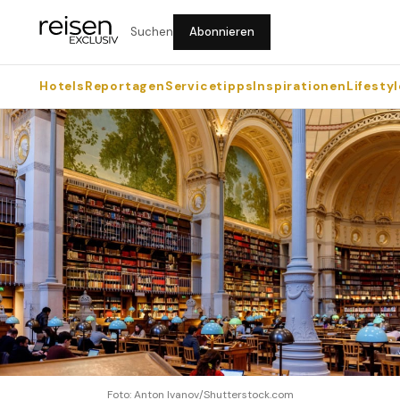
Suchen
Abonnieren
Hotels
Reportagen
Servicetipps
Inspirationen
Lifestyl
Foto: Anton Ivanov/Shutterstock.com