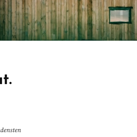
t.
edensten