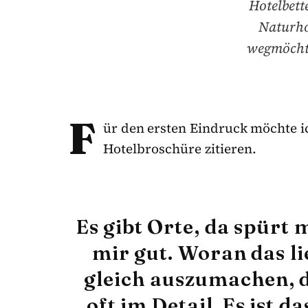
Hotelbett
Naturho
wegmöchte
F
ür den ersten Eindruck möchte i
Hotelbroschüre zitieren.
Es gibt Orte, da spürt 
mir gut. Woran das li
gleich auszumachen, de
oft im Detail. Es ist 