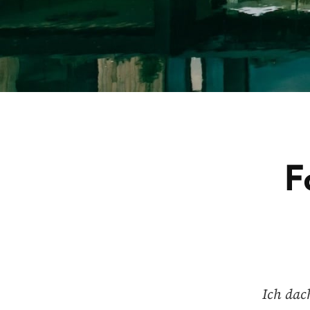
F
Ich dac