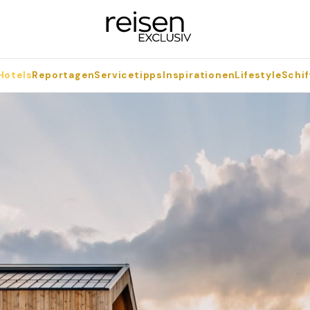
Hotels
Reportagen
Servicetipps
Inspirationen
Lifestyle
Schif