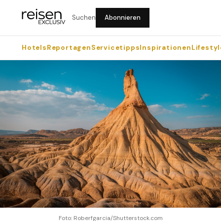
Suchen
Abonnieren
Hotels
Reportagen
Servicetipps
Inspirationen
Lifestyl
Foto: Roberfgarcia/Shutterstock.com