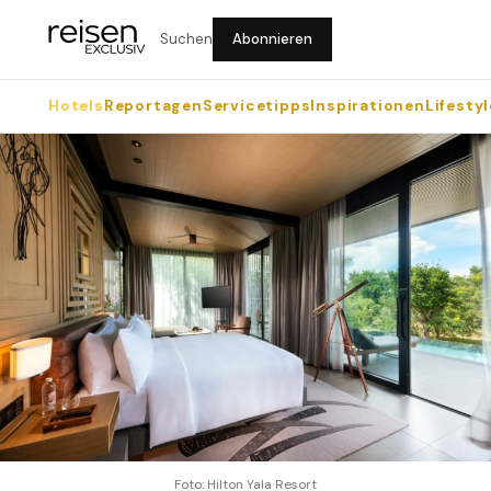
Suchen
Abonnieren
Hotels
Reportagen
Servicetipps
Inspirationen
Lifestyl
Foto: Hilton Yala Resort