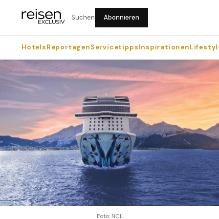
Suchen
Abonnieren
Hotels
Reportagen
Servicetipps
Inspirationen
Lifestyl
Foto: NCL