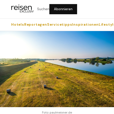
Suchen
Abonnieren
Hotels
Reportagen
Servicetipps
Inspirationen
Lifestyl
Foto: paulmeixner.de