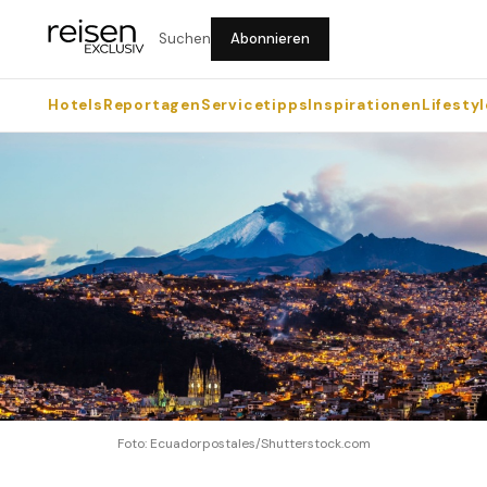
Suchen
Abonnieren
Hotels
Reportagen
Servicetipps
Inspirationen
Lifestyl
Foto: Ecuadorpostales/Shutterstock.com