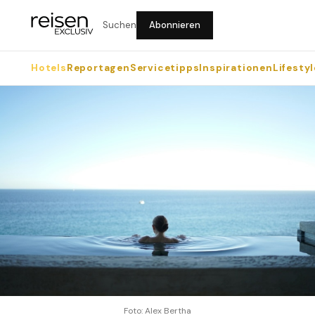
Suchen
Abonnieren
Hotels
Reportagen
Servicetipps
Inspirationen
Lifestyl
Foto: Alex Bertha