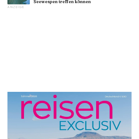
Seewespen treffen können
ANZEIGE