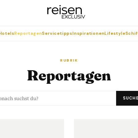
Hotels
Reportagen
Servicetipps
Inspirationen
Lifestyle
Schif
RUBRIK
Reportagen
SUCH