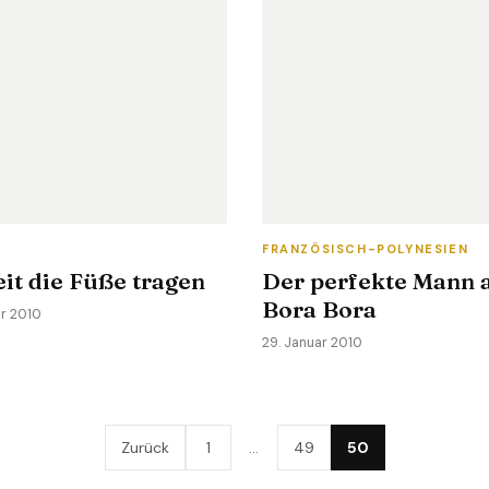
N
FRANZÖSISCH-POLYNESIEN
it die Füße tragen
Der perfekte Mann 
Bora Bora
ar 2010
29. Januar 2010
Zurück
1
…
49
50