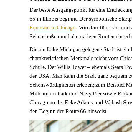
Der beste Ausgangspunkt für eine Entdeckungs
66 in Illinois beginnt. Der symbolische Start
Fountain in Chicago
. Von dort führt sie run
Seitenstraßen und alternativen Routen einrech
Die am Lake Michigan gelegene Stadt ist ein b
charakteristischen Merkmale reicht vom Chica
Schule. Der Willis Tower – ehemals Sears To
der USA. Man kann die Stadt ganz bequem z
Sehenswürdigkeiten erleben; zum Beispiel Mu
Millennium Park und Navy Pier sowie Einkauf
Chicago an der Ecke Adams und Wabash Street
den Beginn der Route 66 hinweist.