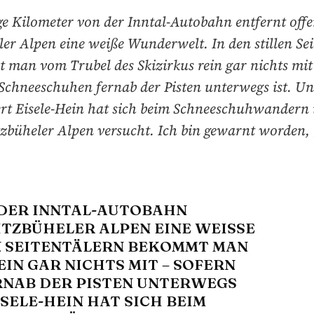
e Kilometer von der Inntal-Autobahn entfernt offe
er Alpen eine weiße Wunderwelt. In den stillen Se
man vom Trubel des Skizirkus rein gar nichts mit
Schneeschuhen fernab der Pisten unterwegs ist. Un
rt Eisele-Hein hat sich beim Schneeschuhwandern 
zbüheler Alpen versucht. Ich bin gewarnt worden,
 DER INNTAL-AUTOBAHN
TZBÜHELER ALPEN EINE WEISSE W
 SEITENTÄLERN BEKOMMT MAN V
N GAR NICHTS MIT – SOFERN M
AB DER PISTEN UNTERWEGS I
ELE-HEIN HAT SICH BEIM S