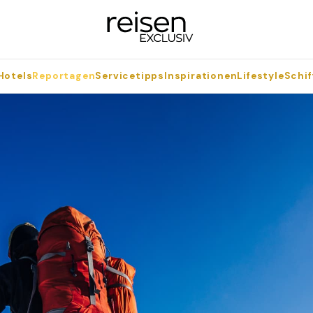
Hotels
Reportagen
Servicetipps
Inspirationen
Lifestyle
Schif