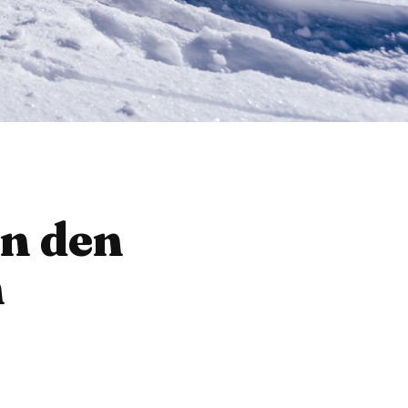
n den
n