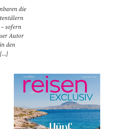
nbaren die
itentälern
 – sofern
ser Autor
in den
 […]