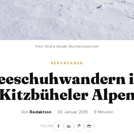
Foto: Ondra Vacek/ Shutterstock.com
REPORTAGEN
eeschuhwandern i
Kitzbüheler Alpe
Von
Redaktion
· 30. Januar 2018 · 9 Minuten
TEILEN