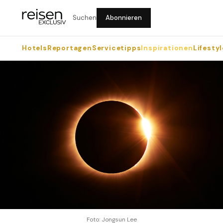
Suchen
Abonnieren
Hotels
Reportagen
Servicetipps
Inspirationen
Lifestyl
Foto: Jongsun Lee