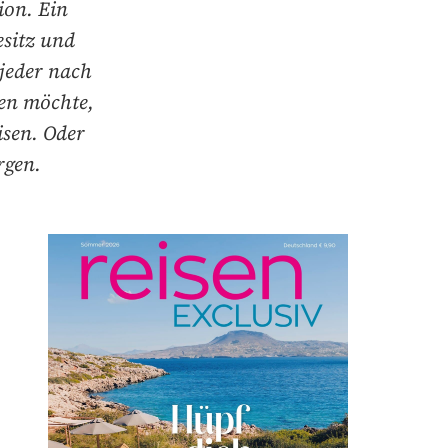
ion. Ein
esitz und
jeder nach
ben möchte,
isen. Oder
rgen.