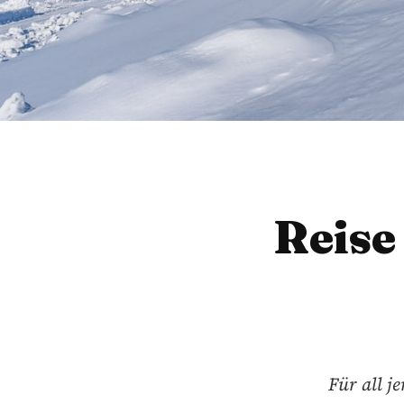
Reise
Für all j