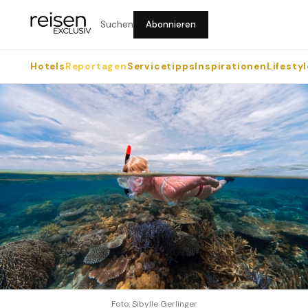
Suchen
Abonnieren
Hotels
Reportagen
Servicetipps
Inspirationen
Lifestyl
Foto: Sibylle Gerlinger