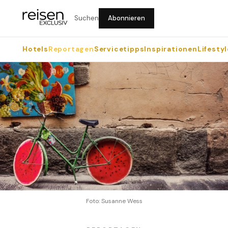
Suchen
Abonnieren
Hotels
Reportagen
Servicetipps
Inspirationen
Lifestyl
Foto: Susanne Wess