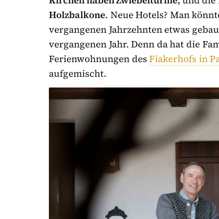
Kirchen haben Zwiebeltürme,
und die
Holzbalkone
. Neue Hotels? Man könnte
vergangenen Jahrzehnten etwas gebau
vergangenen Jahr. Denn da hat die Fami
Ferienwohnungen des
Fiakerhofs in P
aufgemischt.