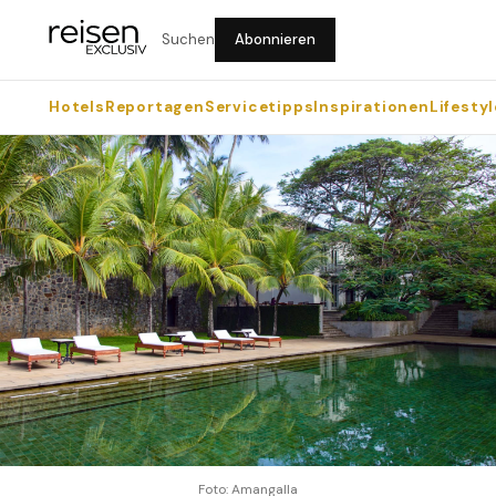
Suchen
Abonnieren
Hotels
Reportagen
Servicetipps
Inspirationen
Lifestyl
Foto: Amangalla