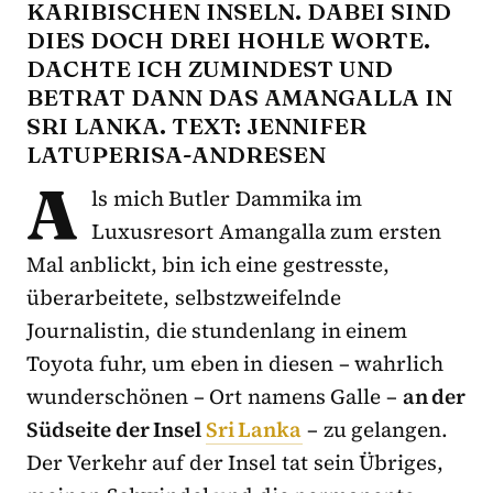
ARIBISCHEN INSELN. DABEI SIND D
IES DOCH DREI HOHLE WORTE. D
ACHTE ICH ZUMINDEST UND B
ETRAT DANN DAS AMANGALLA IN S
RI LANKA. TEXT: JENNIFER L
ATUPERISA-ANDRESEN
A
ls mich Butler Dammika im
Luxusresort Amangalla zum ersten
Mal anblickt, bin ich eine gestresste,
überarbeitete, selbstzweifelnde
Journalistin, die stundenlang in einem
Toyota fuhr, um eben in diesen – wahrlich
wunderschönen – Ort namens Galle –
an der
Südseite der Insel
Sri Lanka
– zu gelangen.
Der Verkehr auf der Insel tat sein Übriges,