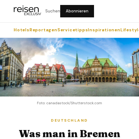
Suchen
Abonnieren
Hotels
Reportagen
Servicetipps
Inspirationen
Lifestyl
Foto: canadastock/Shutterstock.com
DEUTSCHLAND
Was man in Bremen