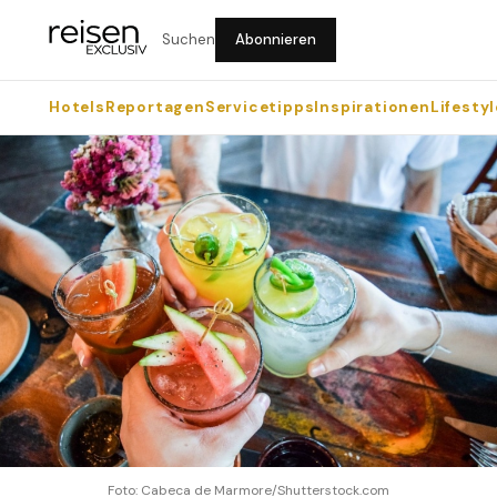
Suchen
Abonnieren
Hotels
Reportagen
Servicetipps
Inspirationen
Lifestyl
Foto: Cabeca de Marmore/Shutterstock.com