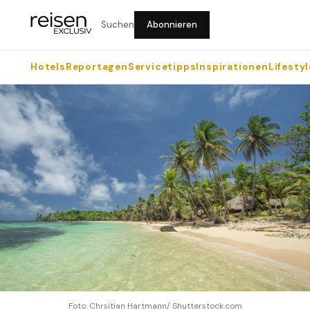
Suchen
Abonnieren
Hotels
Reportagen
Servicetipps
Inspirationen
Lifestyl
Foto: Chrsitian Hartmann/ Shutterstock.com